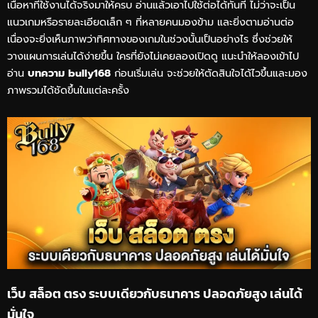
เนื้อหาที่ใช้งานได้จริงมาให้ครบ อ่านแล้วเอาไปใช้ต่อได้ทันที ไม่ว่าจะเป็น
แนวเกมหรือรายละเอียดเล็ก ๆ ที่หลายคนมองข้าม และยิ่งตามอ่านต่อ
เนื่องจะยิ่งเห็นภาพว่าทิศทางของเกมในช่วงนั้นเป็นอย่างไร ซึ่งช่วยให้
วางแผนการเล่นได้ง่ายขึ้น ใครที่ยังไม่เคยลองเปิดดู แนะนำให้ลองเข้าไป
อ่าน
บทความ bully168
ก่อนเริ่มเล่น จะช่วยให้ตัดสินใจได้ไวขึ้นและมอง
ภาพรวมได้ชัดขึ้นในแต่ละครั้ง
เว็บ สล็อต ตรง ระบบเดียวกับธนาคาร ปลอดภัยสูง เล่นได้
มั่นใจ