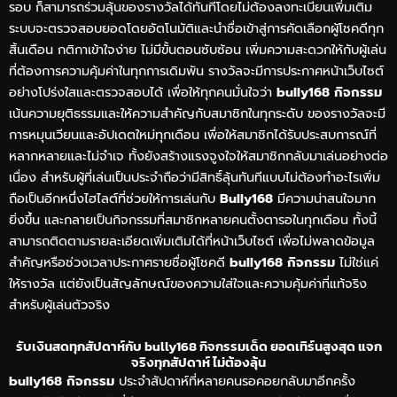
รอบ ก็สามารถร่วมลุ้นของรางวัลได้ทันทีโดยไม่ต้องลงทะเบียนเพิ่มเติม
ระบบจะตรวจสอบยอดโดยอัตโนมัติและนำชื่อเข้าสู่การคัดเลือกผู้โชคดีทุก
สิ้นเดือน กติกาเข้าใจง่าย ไม่มีขั้นตอนซับซ้อน เพิ่มความสะดวกให้กับผู้เล่น
ที่ต้องการความคุ้มค่าในทุกการเดิมพัน รางวัลจะมีการประกาศหน้าเว็บไซต์
อย่างโปร่งใสและตรวจสอบได้ เพื่อให้ทุกคนมั่นใจว่า
bully168 กิจกรรม
เน้นความยุติธรรมและให้ความสำคัญกับสมาชิกในทุกระดับ ของรางวัลจะมี
การหมุนเวียนและอัปเดตใหม่ทุกเดือน เพื่อให้สมาชิกได้รับประสบการณ์ที่
หลากหลายและไม่จำเจ ทั้งยังสร้างแรงจูงใจให้สมาชิกกลับมาเล่นอย่างต่อ
เนื่อง สำหรับผู้ที่เล่นเป็นประจำถือว่ามีสิทธิ์ลุ้นทันทีแบบไม่ต้องทำอะไรเพิ่ม
ถือเป็นอีกหนึ่งไฮไลต์ที่ช่วยให้การเล่นกับ
Bully168
มีความน่าสนใจมาก
ยิ่งขึ้น และกลายเป็นกิจกรรมที่สมาชิกหลายคนตั้งตารอในทุกเดือน ทั้งนี้
สามารถติดตามรายละเอียดเพิ่มเติมได้ที่หน้าเว็บไซต์ เพื่อไม่พลาดข้อมูล
สำคัญหรือช่วงเวลาประกาศรายชื่อผู้โชคดี
bully168 กิจกรรม
ไม่ใช่แค่
ให้รางวัล แต่ยังเป็นสัญลักษณ์ของความใส่ใจและความคุ้มค่าที่แท้จริง
สำหรับผู้เล่นตัวจริง
รับเงินสดทุกสัปดาห์กับ bully168 กิจกรรมเด็ด ยอดเทิร์นสูงสุด แจก
จริงทุกสัปดาห์ ไม่ต้องลุ้น
bully168 กิจกรรม
ประจำสัปดาห์ที่หลายคนรอคอยกลับมาอีกครั้ง