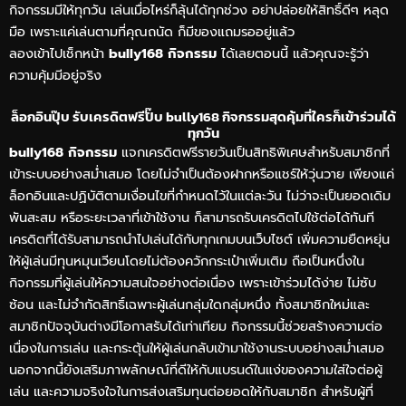
กิจกรรมมีให้ทุกวัน เล่นเมื่อไหร่ก็ลุ้นได้ทุกช่วง อย่าปล่อยให้สิทธิ์ดีๆ หลุด
มือ เพราะแค่เล่นตามที่คุณถนัด ก็มีของแถมรออยู่แล้ว
ลองเข้าไปเช็กหน้า
bully168 กิจกรรม
ได้เลยตอนนี้ แล้วคุณจะรู้ว่า
ความคุ้มมีอยู่จริง
ล็อกอินปุ๊บ รับเครดิตฟรีปั๊บ bully168 กิจกรรมสุดคุ้มที่ใครก็เข้าร่วมได้
ทุกวัน
bully168 กิจกรรม
แจกเครดิตฟรีรายวันเป็นสิทธิพิเศษสำหรับสมาชิกที่
เข้าระบบอย่างสม่ำเสมอ โดยไม่จำเป็นต้องฝากหรือแชร์ให้วุ่นวาย เพียงแค่
ล็อกอินและปฏิบัติตามเงื่อนไขที่กำหนดไว้ในแต่ละวัน ไม่ว่าจะเป็นยอดเดิม
พันสะสม หรือระยะเวลาที่เข้าใช้งาน ก็สามารถรับเครดิตไปใช้ต่อได้ทันที
เครดิตที่ได้รับสามารถนำไปเล่นได้กับทุกเกมบนเว็บไซต์ เพิ่มความยืดหยุ่น
ให้ผู้เล่นมีทุนหมุนเวียนโดยไม่ต้องควักกระเป๋าเพิ่มเติม ถือเป็นหนึ่งใน
กิจกรรมที่ผู้เล่นให้ความสนใจอย่างต่อเนื่อง เพราะเข้าร่วมได้ง่าย ไม่ซับ
ซ้อน และไม่จำกัดสิทธิ์เฉพาะผู้เล่นกลุ่มใดกลุ่มหนึ่ง ทั้งสมาชิกใหม่และ
สมาชิกปัจจุบันต่างมีโอกาสรับได้เท่าเทียม กิจกรรมนี้ช่วยสร้างความต่อ
เนื่องในการเล่น และกระตุ้นให้ผู้เล่นกลับเข้ามาใช้งานระบบอย่างสม่ำเสมอ
นอกจากนี้ยังเสริมภาพลักษณ์ที่ดีให้กับแบรนด์ในแง่ของความใส่ใจต่อผู้
เล่น และความจริงใจในการส่งเสริมทุนต่อยอดให้กับสมาชิก สำหรับผู้ที่