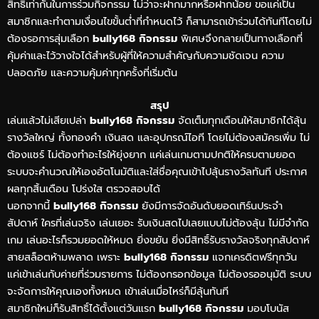
สิทธิ์เท่ากันในการร่วมกิจกรรม ไม่ว่าจะฝากมากหรือฝากน้อย ขอแค่เป็น
สมาชิกและทำตามเงื่อนไขขั้นต่ำที่กำหนดไว้ ก็สามารถเข้าร่วมได้ทันทีโดยไม่
ต้องรอการสุ่มเลือก
bully168 กิจกรรม
พิเศษจึงกลายเป็นทางเลือกที่
คุ้มค่าและไว้วางใจได้สำหรับผู้ที่ให้ความสำคัญกับความชัดเจน ความ
ปลอดภัย และความคุ้มค่าทุกครั้งที่เริ่มต้น
สรุป
เล่นแล้วไม่เสียเปล่า
bully168 กิจกรรม
จัดเต็มทุกเดือนให้สมาชิกได้ลุ้น
รางวัลใหญ่ ทั้งทองคำ เงินสด และอุปกรณ์ไอที โดยไม่ต้องสมัครเพิ่ม ไม่
ต้องแชร์ ไม่ต้องทำอะไรให้ยุ่งยาก แค่เล่นเกมตามปกติให้ครบตามยอด
ระบบจะคำนวณให้เองอัตโนมัติและใส่ชื่อคุณเข้าไปลุ้นรางวัลทันที ประกาศ
ผลทุกสิ้นเดือน โปร่งใส ตรวจสอบได้
นอกจากนี้
bully168 กิจกรรม
ยังมีการจัดอันดับยอดเทิร์นประจำ
สัปดาห์ ใครที่เล่นจริง เล่นเยอะ รับเงินสดไปเลยแบบไม่ต้องลุ้น ไม่มีจำกัด
เกม เล่นอะไรก็รวมยอดให้หมด ยิ่งขยัน ยิ่งมีสิทธิ์รับรางวัลจริงทุกสัปดาห์
สายสล็อตห้ามพลาด เพราะ
bully168 กิจกรรม
แจกเครดิตฟรีทุกวัน
แค่เข้าเล่นกับค่ายที่ร่วมรายการ ไม่ต้องกรอกข้อมูล ไม่ต้องรออนุมัติ ระบบ
จะจัดการให้คุณเองทั้งหมด เข้าเล่นเมื่อไหร่ก็มีลุ้นทันที
สมาชิกใหม่ก็รับสิทธิ์ได้ตั้งแต่วันแรก
bully168 กิจกรรม
มอบโบนัส