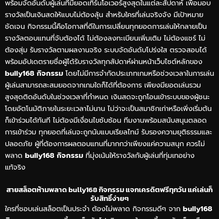
พร้อมจัดอันดับผู้เล่นที่มียอดเทิร์นโอเวอร์สูงสุดในแต่ละสัปดาห์ เพื่อมอบ
รางวัลเป็นเงินสดให้แบบไม่ต้องลุ้น สำหรับใครที่เล่นจริงจัง มีเป้าหมาย
ชัดเจน กิจกรรมนี้คือโอกาสที่ดีในการเปลี่ยนทุกยอดการเล่นให้กลายเป็น
รางวัลตอบแทนที่จับต้องได้ ไม่ต้องลงทะเบียนเพิ่มเติม ไม่ต้องแชร์ ไม่
ต้องสุ่ม รับรางวัลตามผลงานจริง ระบบจัดอันดับโปร่งใส ตรวจสอบได้
พร้อมอัปเดตรายชื่อผู้ได้รับรางวัลทุกสัปดาห์ผ่านหน้าเว็บไซต์หลักของ
bully168 กิจกรรม
โดยไม่มีการจำกัดประเภทเกมหรือช่วงเวลาในการเล่น
ผู้เล่นสามารถสะสมยอดจากเกมใดก็ได้ที่ต้องการ เพียงมียอดเล่นรวม
สูงสุดติดอันดับในช่วงเวลาที่กำหนด เงินสดจะถูกโอนเข้าระบบของผู้ชนะ
โดยอัตโนมัติภายในระยะเวลาไม่นาน ไม่ว่าจะเป็นสมาชิกเก่าหรือเพิ่งเริ่มต้น
ก็เข้าร่วมได้ทันที ไม่ต้องมีเงื่อนไขซับซ้อน ทีมงานพร้อมสนับสนุนตลอด
การเข้าร่วม ทุกยอดที่เล่นจะถูกนับแบบเรียลไทม์ รับรองความยุติธรรมและ
ปลอดภัย ผู้ที่ต้องการผลตอบแทนที่มากกว่าเพียงแค่ความสนุก ควรไม่
พลาด
bully168 กิจกรรม
ที่มุ่งเน้นให้รางวัลกับผู้เล่นที่ทุ่มเทอย่าง
แท้จริง
สายสล็อตห้ามพลาด bully168 กิจกรรม แจกเครดิตฟรีทุกวัน แค่เล่นก็
รับสิทธิ์ง่ายๆ
ใครที่ชอบเล่นสล็อตเป็นประจำ ต้องไม่พลาด กิจกรรมดีๆ จาก
bully168