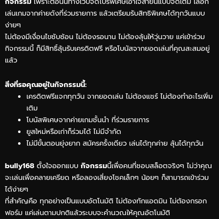
กิจกรรม
เพราะตอนนี้ทางเว็บจัดโปรพิเศษเอาใจสายนี้แบบจัดเต็ม เลือก
เล่นเกมจากค่ายดังที่ร่วมรายการ แล้วเตรียมรับสิทธิพิเศษได้ทุกวันแบบ
ง่ายๆ
ไม่ต้องมีเงื่อนไขซับซ้อน ไม่ต้องรอนาน ไม่ต้องลุ้นให้วุ่นวาย แค่เข้าร่วม
กิจกรรมนี้ ก็มีสิทธิ์ลุ้นรับเครดิตฟรี หรือโบนัสจากยอดเล่นที่คุณสะสมอยู่
แล้ว
สิ่งที่รอคุณอยู่ในกิจกรรมนี้:
เครดิตฟรีแจกทุกวัน จากยอดเล่น ไม่ต้องแชร์ ไม่ต้องทำอะไรเพิ่ม
เติม
โบนัสพิเศษจากค่ายเกมชั้นนำ ที่ร่วมรายการ
ยูสใหม่หรือเก่าก็ร่วมได้ ไม่มีจำกัด
ไม่มีขั้นตอนยุ่งยาก สมัครครั้งเดียว เล่นได้ทุกค่าย ลุ้นได้ทุกวัน
bully168
ตั้งใจออกแบบ
กิจกรรม
นี้เพื่อคนที่ชอบสล็อตจริงๆ ไม่ว่าคุณ
จะเล่นเพื่อคลายเครียด หรือลองเสี่ยงโชคเล็กๆ น้อยๆ ก็สามารถเข้าร่วม
ได้ง่ายๆ
ที่สำคัญคือ ทุกอย่างเป็นแบบอัตโนมัติ ไม่ต้องทักแอดมิน ไม่ต้องกรอก
ฟอร์ม แค่เล่นตามปกติแล้วระบบจะคำนวณให้คุณอัตโนมัติ