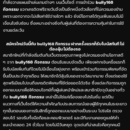
กำลังวางแผนเข้าเล่นเกมต่างๆ บนเว็บไซต์ การเข้าร่วม
bully168
กิจกรรม
แจกเครดิตฟรีรายวันจึงเป็นอีกหนึ่งตัวเลือกที่ไม่ควรมองข้าม
เพราะนอกจากจะไม่เสียค่าใช้จ่ายใดๆ แล้ว ยังมีโอกาสได้ทุนเพิ่มแบบไม่มี
เงื่อนไขซับซ้อน ซึ่งเหมาะอย่างยิ่งกับผู้เล่นที่ต้องการความคุ้มค่าในการใช้
งานแต่ละวัน
สมัครใหม่วันนี้กับ bully168 กิจกรรม ฝากครั้งแรกก็รับโบนัสทันที ไม่
ต้องลุ้น ไม่ต้องรอ
สมาชิกใหม่ที่กำลังเริ่มต้นกับเว็บตรงคุณภาพสูงไม่ควรมองข้ามโอกาสดี
ๆ จาก
bully168 กิจกรรม
ต้อนรับแบบจัดเต็ม เพียงฝากเงินครั้งแรกก็
รับโบนัสเพิ่มทันทีโดยไม่มีเงื่อนไขยุ่งยาก พร้อมเข้าร่วมกิจกรรมพิเศษที่จัด
ขึ้นเป็นประจำทุกเดือน ให้สมาชิกได้ลุ้นรับของรางวัลมากมาย ตั้งแต่ของใช้
สุดพรีเมียมไปจนถึงเครดิตพิเศษที่ใช้ต่อยอดได้จริง ซึ่งแต่ละกิจกรรมถูก
ออกแบบมาเพื่อให้ตอบโจทย์ทั้งผู้เล่นหน้าใหม่และสมาชิกปัจจุบันอย่างทั่ว
ถึง
bully168 กิจกรรม
เหล่านี้ไม่ใช่แค่เรื่องของโปรโมชั่น แต่เป็น
แนวทางที่เว็บไซต์ให้ความสำคัญกับประสบการณ์ของผู้ใช้ทุกคนในระยะยาว
ทุกขั้นตอนของการรับสิทธิ์ถูกออกแบบมาอย่างเป็นระบบ โปร่งใส ตรวจ
สอบได้ รองรับทั้งมือถือและคอมพิวเตอร์ และมีทีมงานคอยดูแลให้คำ
แนะนำตลอด 24 ชั่วโมง โดยไม่มีวันหยุด จุดเด่นที่น่าสนใจคือทุกคนมี